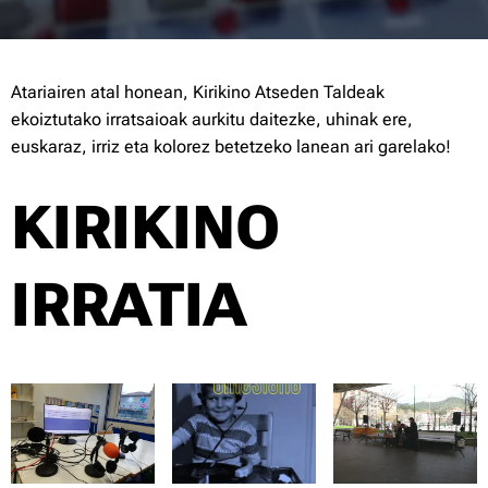
Atariairen atal honean, Kirikino Atseden Taldeak
ekoiztutako irratsaioak aurkitu daitezke, uhinak ere,
euskaraz, irriz eta kolorez betetzeko lanean ari garelako!
KIRIKINO
IRRATIA