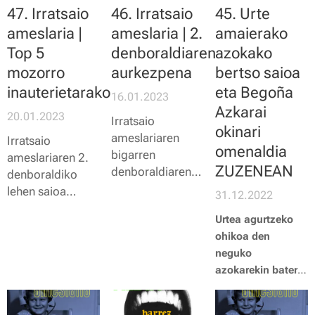
47. Irratsaio
46. Irratsaio
45. Urte
ameslaria |
ameslaria | 2.
amaierako
Top 5
denboraldiaren
azokako
mozorro
aurkezpena
bertso saioa
inauterietarako
eta Begoña
16.01.2023
Azkarai
20.01.2023
Irratsaio
okinari
ameslariaren
Irratsaio
omenaldia
bigarren
ameslariaren 2.
ZUZENEAN
denboraldiaren
denboraldiko
aurkezpenarekin
lehen saioa
31.12.2022
hsi dugu 2023a.
inauterien
Urtea agurtzeko
Ostiralero, gai
inguruan girotu
ohikoa den
eta kontu
dugu. Top 5
neguko
berriekin egongo
mozorro
azokarekin batera,
dira kirikino
proposamena
tokiko ekoizleek
irratiko uhinak.
osatu eta txisteen
omenaldia
Entzun jarraian
atalarekin