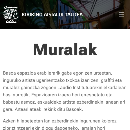
KIRIKINO AISIALDI TALDEA
Muralak
Basoa espazioa erabilerarik gabe egon zen urteetan,
inguruko artista ugarirentzako txokoa izan zen, graffiti eta
muralez gainezka zegoen Laudio Institutuarekin elkarlalean
hasi aurretik. Espazioaren izaera hori errespetatu eta
babestu asmoz, eskualdeko artista ezberdinekin lanean ari
gara. Arteari ateak irekirik ditu Basoak.
Azken hilabeteetan lan ezberdinekin ingurunea kolorez
zipriztintzeari ekin diogu dagoeneko, jarraian hori