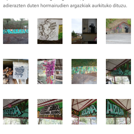
adierazten duten hormairudien argazkiak aurkituko dituzu.