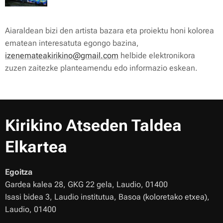
Aiaraldean bizi den artista bazara eta proiektu honi kolorea
ematean interesatuta egongo bazina,
izenemateakirikino@gmail.com
helbide elektronikora
zuzen zaitezke planteamendu edo informazio eskean.
Kirikino Atseden Taldea
Elkartea
Egoitza
Gardea kalea 28, GKG 22 gela, Laudio, 01400
Isasi bidea 3, Laudio institutua, Basoa (koloretako etxea),
Laudio, 01400