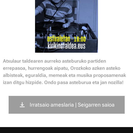
Atxulaur taldearen aurreko asteburuko partiden
errepasoa, hurrengoak aipatu, Orozkoko azken asteko
albisteak, eguraldia, memeak eta musika proposamenak
izan ditgu hizpide. Ondo pasa asteburua eta jan nozilla!
Irratsaio ameslaria | Seigarren saioa