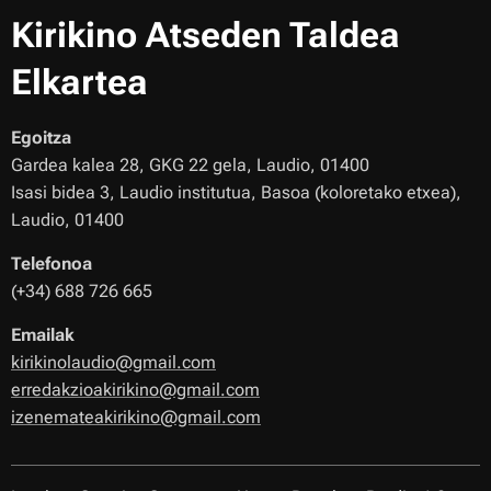
Kirikino Atseden Taldea
Elkartea
Egoitza
Gardea kalea 28, GKG 22 gela, Laudio, 01400
Isasi bidea 3, Laudio institutua, Basoa (koloretako etxea),
Laudio, 01400
Telefonoa
(+34) 688 726 665
Emailak
kirikinolaudio@gmail.com
erredakzioakirikino@gmail.com
izenemateakirikino@gmail.com