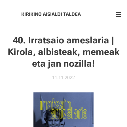
KIRIKINO AISIALDI TALDEA
40. Irratsaio ameslaria |
Kirola, albisteak, memeak
eta jan nozilla!
11.11.2022