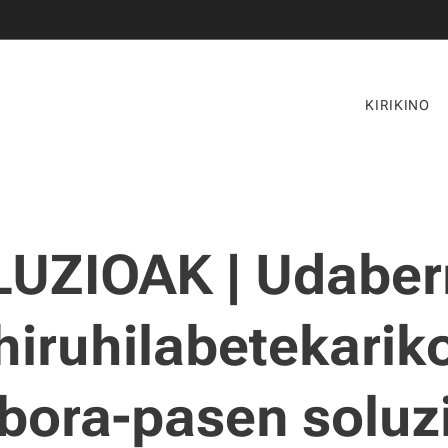
KIRIKINO
UZIOAK | Udaber
hiruhilabetekarik
bora-pasen soluz