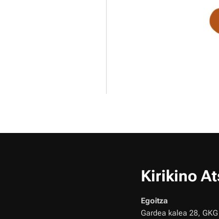
Kirikino A
Egoitza
Gardea kalea 28, GKG 