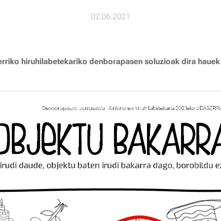
02.06.2021
riko hiruhilabetekariko denborapasen soluzioak dira hauek