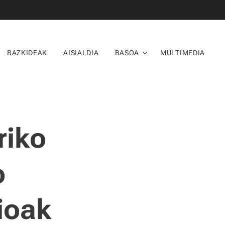
BAZKIDEAK
AISIALDIA
BASOA
MULTIMEDIA
riko
o
ioak