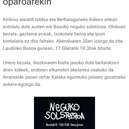
oparoarekin
Kirikino aisialdi taldea eta Berbalaguneko kideen artean
antolatu dute aurten ere Basoko neguko solstizioa. Ohikoan
bezala, gaztaina erreak, txokolate beroa eta ipuin
kontalaria ez dira faltako. Abenduaren 20an izango da zita
Laudioko Basoa gunean, 17:00etatik 19:30ak bitarte.
Urtero bezala, ikazkinaren bisita jasoko dute bertaratzen
diren kideek, ondoren elkarrekin akelarrea osatuko da.
Arratsalde osoan zehar Kalaka egurrezko jolasez gozatzeko
aukera egongo da.