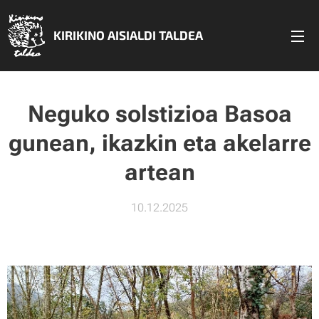
KIRIKINO AISIALDI TALDEA
Neguko solstizioa Basoa
gunean, ikazkin eta akelarre
artean
10.12.2025