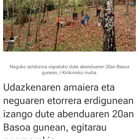
Neguko solstizioa ospatuko dute abenduaren 20an Basoa
gunean. / Kirikinoko irudia.
Udazkenaren amaiera eta
neguaren etorrera erdigunean
izango dute abenduaren 20an
Basoa gunean, egitarau