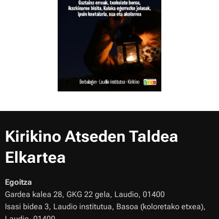
Kirikino Atseden Taldea
Elkartea
Egoitza
Gardea kalea 28, GKG 22 gela, Laudio, 01400
Isasi bidea 3, Laudio institutua, Basoa (koloretako etxea),
Laudio, 01400