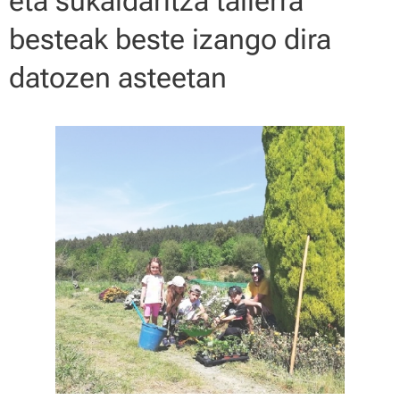
eta sukaldaritza tailerra
besteak beste izango dira
datozen asteetan