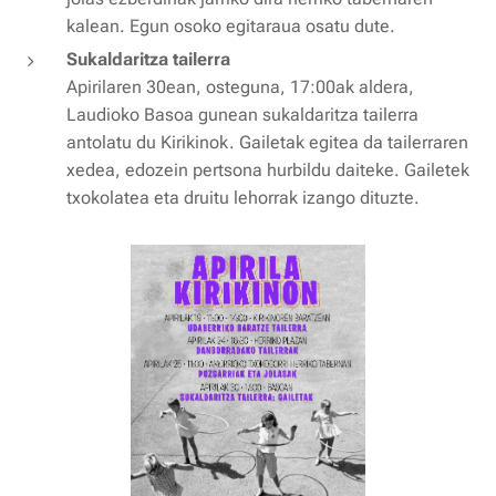
kalean. Egun osoko egitaraua osatu dute.
Sukaldaritza tailerra
Apirilaren 30ean, osteguna, 17:00ak aldera,
Laudioko Basoa gunean sukaldaritza tailerra
antolatu du Kirikinok. Gailetak egitea da tailerraren
xedea, edozein pertsona hurbildu daiteke. Gailetek
txokolatea eta druitu lehorrak izango dituzte.