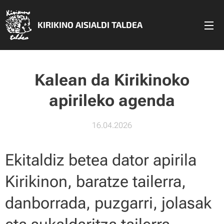
KIRIKINO AISIALDI TALDEA
Kalean da Kirikinoko
apirileko agenda
16.04.2026
Ekitaldiz betea dator apirila
Kirikinon, baratze tailerra,
danborrada, puzgarri, jolasak