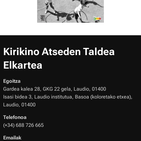
Kirikino Atseden Taldea
Elkartea
Egoitza
Gardea kalea 28, GKG 22 gela, Laudio, 01400
Isasi bidea 3, Laudio institutua, Basoa (koloretako etxea),
Laudio, 01400
Telefonoa
(+34) 688 726 665
Emailak