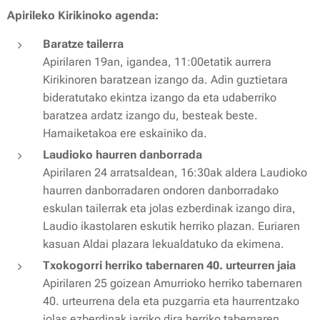
Apirileko Kirikinoko agenda:
Baratze tailerra
Apirilaren 19an, igandea, 11:00etatik aurrera
Kirikinoren baratzean izango da. Adin guztietara
bideratutako ekintza izango da eta udaberriko
baratzea ardatz izango du, besteak beste.
Hamaiketakoa ere eskainiko da.
Laudioko haurren danborrada
Apirilaren 24 arratsaldean, 16:30ak aldera Laudioko
haurren danborradaren ondoren danborradako
eskulan tailerrak eta jolas ezberdinak izango dira,
Laudio ikastolaren eskutik herriko plazan. Euriaren
kasuan Aldai plazara lekualdatuko da ekimena.
Txokogorri herriko tabernaren 40. urteurren jaia
Apirilaren 25 goizean Amurrioko herriko tabernaren
40. urteurrena dela eta puzgarria eta haurrentzako
jolas ezberdinak jarriko dira herriko tabernaren