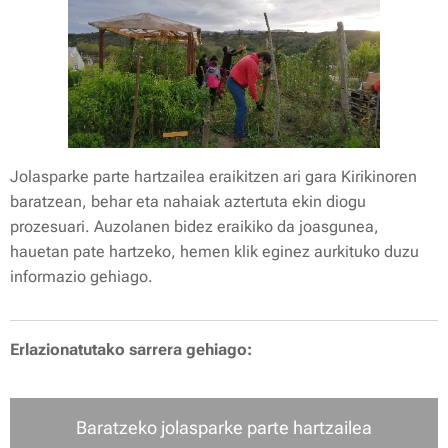
Jolasparke parte hartzailea eraikitzen ari gara Kirikinoren
baratzean, behar eta nahaiak aztertuta ekin diogu
prozesuari. Auzolanen bidez eraikiko da joasgunea,
hauetan pate hartzeko, hemen klik eginez aurkituko duzu
informazio gehiago.
Erlazionatutako sarrera gehiago:
Baratzeko jolasparke parte hartzailea