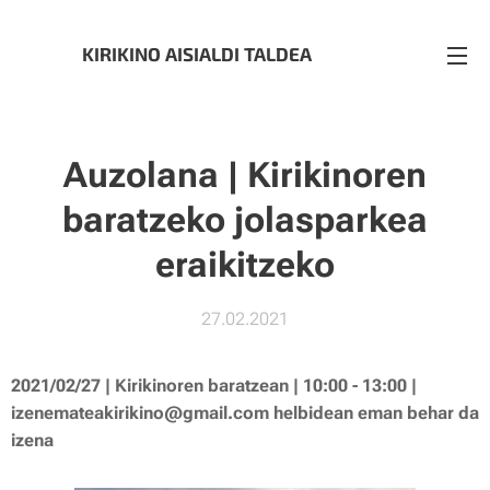
KIRIKINO AISIALDI TALDEA
Auzolana | Kirikinoren
baratzeko jolasparkea
eraikitzeko
27.02.2021
2021/02/27 | Kirikinoren baratzean | 10:00 - 13:00 |
izenemateakirikino@gmail.com helbidean eman behar da
izena