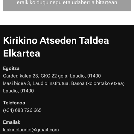
eraikiko dugu negu eta udaberria bitartean
Kirikino Atseden Taldea
Elkartea
Egoitza
Gardea kalea 28, GKG 22 gela, Laudio, 01400
Isasi bidea 3, Laudio institutua, Basoa (koloretako etxea),
Laudio, 01400
Telefonoa
(+34) 688 726 665
Emailak
kirikinolaudio@gmail.com