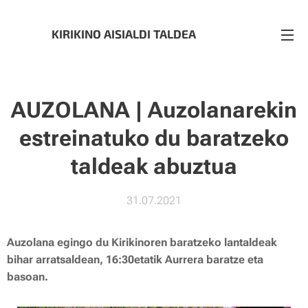
KIRIKINO AISIALDI TALDEA
AUZOLANA | Auzolanarekin
estreinatuko du baratzeko
taldeak abuztua
31.07.2021
Auzolana egingo du Kirikinoren baratzeko lantaldeak
bihar arratsaldean, 16:30etatik Aurrera baratze eta
basoan.