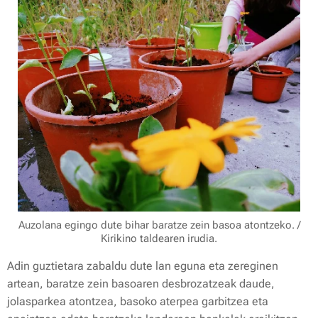
Auzolana egingo dute bihar baratze zein basoa atontzeko. /
Kirikino taldearen irudia.
Adin guztietara zabaldu dute lan eguna eta zereginen
artean, baratze zein basoaren desbrozatzeak daude,
jolasparkea atontzea, basoko aterpea garbitzea eta