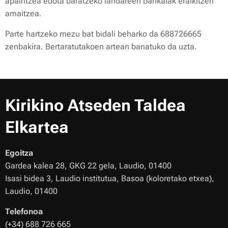
apaintzea edota baratzeko landareen bankalak eraikitzen
amaitzea.
Parte hartzeko mezu bat bidali beharko da 688726665
zenbakira. Bertaratutakoen artean banatuko da uzta.
Kirikino Atseden Taldea
Elkartea
Egoitza
Gardea kalea 28, GKG 22 gela, Laudio, 01400
Isasi bidea 3, Laudio institutua, Basoa (koloretako etxea),
Laudio, 01400
Telefonoa
(+34) 688 726 665