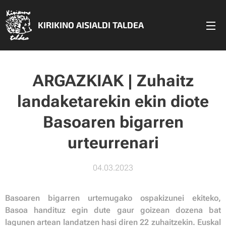
KIRIKINO AISIALDI TALDEA
ARGAZKIAK | Zuhaitz
landaketarekin ekin diote
Basoaren bigarren
urteurrenari
04.03.2023
Basoaren bigarren urtemugako ospakizunei ekiteko,
Basoa handituz egin dute gaur goizean dozena bat
lagunen artean landatzen hasi diren 22 zuhaitzekin. Euskal