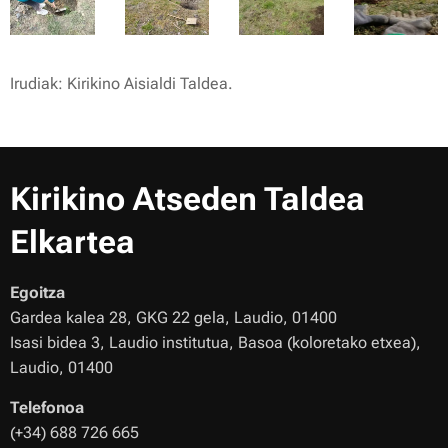
Irudiak:
Kirikino Aisialdi Taldea
.
Kirikino Atseden Taldea
Elkartea
Egoitza
Gardea kalea 28, GKG 22 gela, Laudio, 01400
Isasi bidea 3, Laudio institutua, Basoa (koloretako etxea),
Laudio, 01400
Telefonoa
(+34) 688 726 665