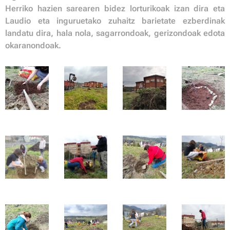
Herriko hazien sarearen bidez lorturikoak izan dira eta
Laudio eta inguruetako zuhaitz barietate ezberdinak
landatu dira, hala nola, sagarrondoak, gerizondoak edota
okaranondoak.