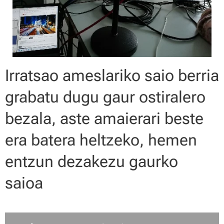
Irratsao ameslariko saio berria
grabatu dugu gaur ostiralero
bezala, aste amaierari beste
era batera heltzeko, hemen
entzun dezakezu gaurko
saioa