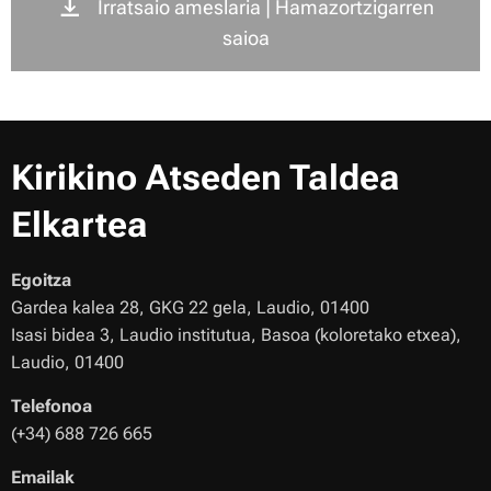
Irratsaio ameslaria | Hamazortzigarren
saioa
Kirikino Atseden Taldea
Elkartea
Egoitza
Gardea kalea 28, GKG 22 gela, Laudio, 01400
Isasi bidea 3, Laudio institutua, Basoa (koloretako etxea),
Laudio, 01400
Telefonoa
(+34) 688 726 665
Emailak