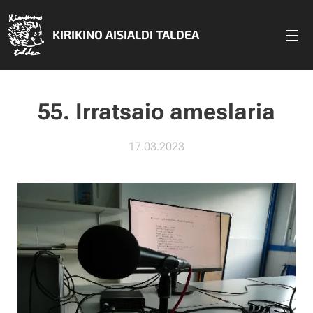
KIRIKINO AISIALDI TALDEA
55. Irratsaio ameslaria
17.03.2023