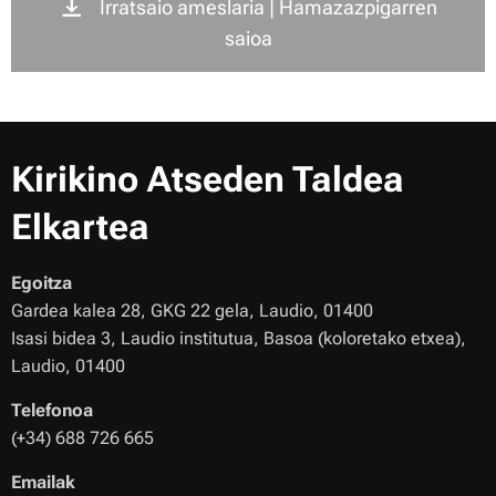
Irratsaio ameslaria | Hamazazpigarren
saioa
Kirikino Atseden Taldea
Elkartea
Egoitza
Gardea kalea 28, GKG 22 gela, Laudio, 01400
Isasi bidea 3, Laudio institutua, Basoa (koloretako etxea),
Laudio, 01400
Telefonoa
(+34) 688 726 665
Emailak