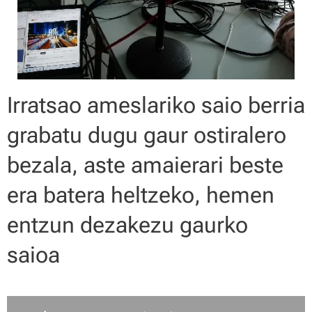
Irratsao ameslariko saio berria
grabatu dugu gaur ostiralero
bezala, aste amaierari beste
era batera heltzeko, hemen
entzun dezakezu gaurko
saioa