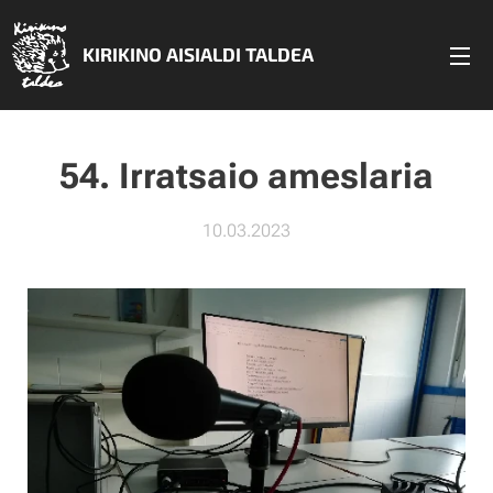
KIRIKINO AISIALDI TALDEA
54. Irratsaio ameslaria
10.03.2023