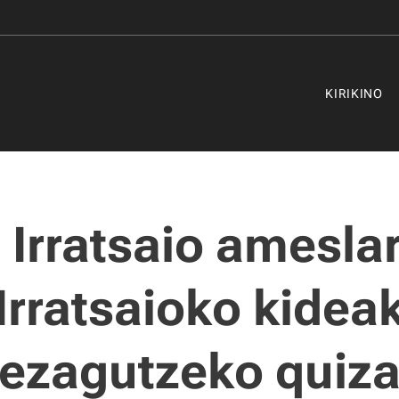
KIRIKINO
 Irratsaio ameslar
Irratsaioko kidea
ezagutzeko quiz