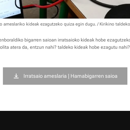
io ameslariko kideak ezagutzeko quiza egin dugu. / Kirikino taldeko
denboraldiko bigarren saioan irratsaioko kideak hobe ezagutzek
polita atera da, entzun nahi? taldeko kideak hobe ezagutu nahi
Irratsaio ameslaria | Hamabigarren saioa