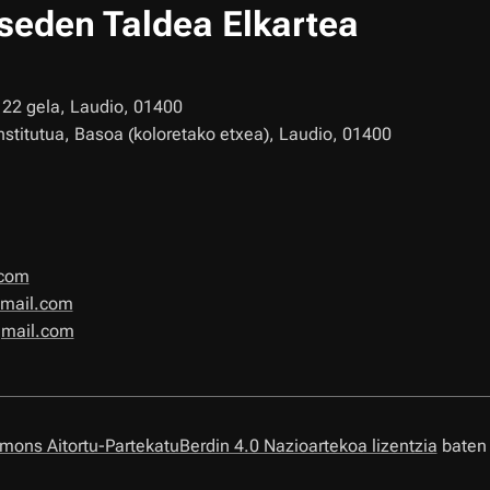
tseden Taldea Elkartea
22 gela, Laudio, 01400
institutua, Basoa (koloretako etxea), Laudio, 01400
.com
gmail.com
gmail.com
ons Aitortu-PartekatuBerdin 4.0 Nazioartekoa lizentzia
baten