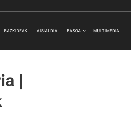
BAZKIDEAK
AISIALDIA
BASOA
MULTIMEDIA
ia |
k
a