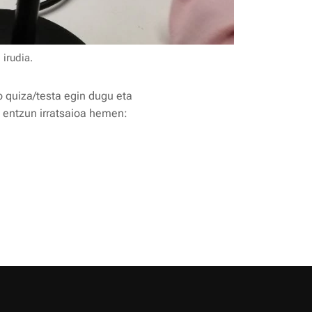
 irudia.
o quiza/testa egin dugu eta
? entzun irratsaioa hemen: