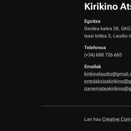
Kirikino A
Egoitza
Gardea kalea 28, GKG 
Isasi bidea 3, Laudio 
Telefonoa
(+34) 688 726 665
Emailak
kirikinolaudio@gmail
erredakzioakirikino@
izenemateakirikino@
Lan hau
Creative Comm