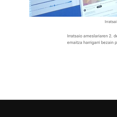
Irratsa
Irratsaio ameslariaren 2. 
emaitza harrigarri bezain 